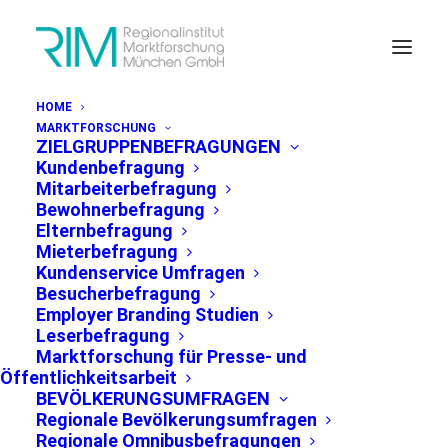
HOME
MARKTFORSCHUNG
ZIELGRUPPENBEFRAGUNGEN
Kundenbefragung
Mitarbeiterbefragung
Bewohnerbefragung
Elternbefragung
PRESSEMITTEILUNG
Mieterbefragung
Kundenservice Umfragen
Besucherbefragung
Employer Branding Studien
Bevölkerungsumfrage
Leserbefragung
Region München
Marktforschung für Presse- und
Öffentlichkeitsarbeit
BEVÖLKERUNGSUMFRAGEN
Wohnraum bleibt drängendstes
Regionale Bevölkerungsumfragen
Regionale Omnibusbefragungen
Thema – Zufriedenheit mit