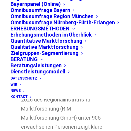
Bayernpanel (Online)
Kommunalpolitik nur verhalten
Omnibusumfrage Bayern
Omnibusumfrage Region München
Omnibusumfrage Nürnberg-Fürth-Erlangen
ERHEBUNGSMETHODEN
Erhebungsmethoden im Überblick
Quantitative Marktforschung
Qualitative Marktforschung
Zielgruppen-Segmentierung
BERATUNG
Beratungsleistungen
Dienstleistungsmodell
DATENSCHUTZ
München, 07.07.2026
– Die
WIR
repräsentative Frühjahrsumfrage
NEWS
KONTAKT
2026 des Regionalinstituts für
Marktforschung (RIM
Marktforschung GmbH) unter 905
erwachsenen Personen zeigt klare