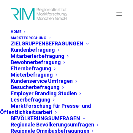
HOME
MARKTFORSCHUNG
ZIELGRUPPENBEFRAGUNGEN
Kundenbefragung
Mitarbeiterbefragung
Bewohnerbefragung
Elternbefragung
PRESSEMITTEILUNG MÜNCHEN, 21.03.2019
Mieterbefragung
Kundenservice Umfragen
Besucherbefragung
Employer Branding Studien
Bevölkerung
Leserbefragung
Marktforschung für Presse- und
weniger kritisch
Öffentlichkeitsarbeit
BEVÖLKERUNGSUMFRAGEN
gegenüber
Regionale Bevölkerungsumfragen
Regionale Omnibusbefragungen