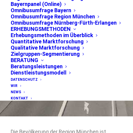
Hochhäusern in
Bayernpanel (Online)
Omnibusumfrage Bayern
der Stadt München
Omnibusumfrage Region München
Omnibusumfrage Nürnberg-Fürth-Erlangen
ERHEBUNGSMETHODEN
Erhebungsmethoden im Überblick
Quantitative Marktforschung
Qualitative Marktforschung
Ergebnisse der
Zielgruppen-Segmentierung
repräsentativen
BERATUNG
Winterumfrage 2018/2019
Beratungsleistungen
Dienstleistungsmodell
in der Region München
DATENSCHUTZ
WIR
NEWS
KONTAKT
Die Bevölkerung der Region München ist