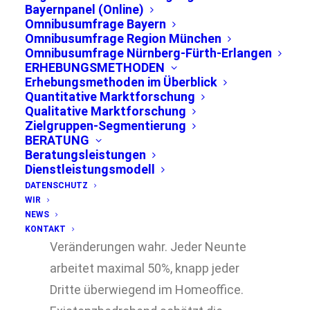
berufliche Zukunft
Bayernpanel (Online)
Omnibusumfrage Bayern
Omnibusumfrage Region München
Omnibusumfrage Nürnberg-Fürth-Erlangen
ERHEBUNGSMETHODEN
Erhebungsmethoden im Überblick
Quantitative Marktforschung
Qualitative Marktforschung
Zielgruppen-Segmentierung
BERATUNG
Beratungsleistungen
Dienstleistungsmodell
Jeder zweite Erwerbstätige aus der
DATENSCHUTZ
WIR
Region München nimmt
NEWS
pandemiebedingt starke berufliche
KONTAKT
Veränderungen wahr. Jeder Neunte
arbeitet maximal 50%, knapp jeder
Dritte überwiegend im Homeoffice.