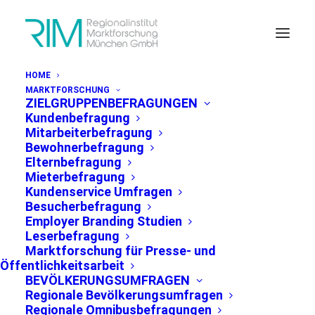
HOME
MARKTFORSCHUNG
ZIELGRUPPENBEFRAGUNGEN
Kundenbefragung
Mitarbeiterbefragung
Bewohnerbefragung
Elternbefragung
PRESSEMITTEILUNG MÜNCHEN, 23.07. 2020
Mieterbefragung
Kundenservice Umfragen
Besucherbefragung
Employer Branding Studien
Mehrheit der
Leserbefragung
Erwerbstätigen in der
Marktforschung für Presse- und
Öffentlichkeitsarbeit
Region München blickt
BEVÖLKERUNGSUMFRAGEN
zuversichtlich auf
Regionale Bevölkerungsumfragen
Regionale Omnibusbefragungen