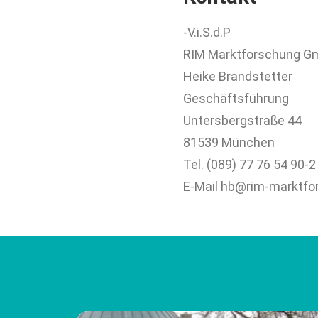
-V.i.S.d.P
RIM Marktforschung 
Heike Brandstetter
Geschäftsführung
Untersbergstraße 44
81539 München
Tel. (089) 77 76 54 90-2
E-Mail hb@rim-marktfo