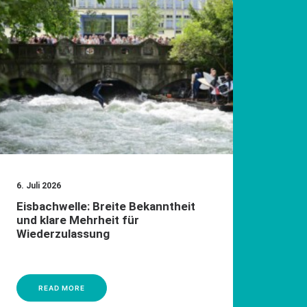
6. Juli 2026
6. Jul
Eisbachwelle: Breite Bekanntheit
Hohe
und klare Mehrheit für
und 
Wiederzulassung
Dien
READ MORE