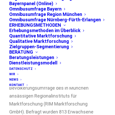
Bayernpanel (Online)
Omnibusumfrage Bayern
Omnibusumfrage Region München
Omnibusumfrage Nürnberg-Fürth-Erlangen
ERHEBUNGSMETHODEN
Erhebungsmethoden im Überblick
Quantitative Marktforschung
Qualitative Marktforschung
München, 27.03.2024
Zielgruppen-Segmentierung
BERATUNG
Nur 7,5 Prozent fühlen sich „sehr gut“ über
Beratungsleistungen
Dienstleistungsmodell
die Europawahl informiert. Mehrheit plant
DATENSCHUTZ
derzeit Wahlbeteiligung. Das zeigt die im
WIR
Winter 2024 durchgeführte
NEWS
KONTAKT
Bevölkerungsumfrage des in München
ansässigen Regionalinstituts für
Marktforschung (RIM Marktforschung
GmbH). Befragt wurden 813 Erwachsene