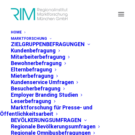
HOME
MARKTFORSCHUNG
ZIELGRUPPENBEFRAGUNGEN
Kundenbefragung
Mitarbeiterbefragung
Bewohnerbefragung
Elternbefragung
PRESSEMITTEILUNG
Mieterbefragung
Kundenservice Umfragen
Großes Informationsdefizit
Besucherbefragung
Employer Branding Studien
zu Europawahl in der
Leserbefragung
Bevölkerung
Marktforschung für Presse- und
Öffentlichkeitsarbeit
BEVÖLKERUNGSUMFRAGEN
Regionale Bevölkerungsumfragen
Regionale Omnibusbefragungen