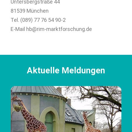
Untersbergstraße 44
81539 München
Tel. (089) 77 76 54 90-2
E-Mail hb@rim-marktforschung.de
Aktuelle Meldungen