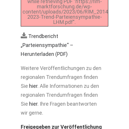
while retrieving PDF "https://rim-
marktforschung.de/wp-
content/uploads/2023/06/RIM_2014-
2023-Trend-Parteiensympathie-
LHM.pdf".
Trendbericht
„Parteiensympathie“ –
Herunterladen (PDF)
Weitere Veröffentlichungen zu den
regionalen Trendumfragen finden
Sie
hier
. Alle Informationen zu den
regionalen Trendumfragen finden
Sie
hier
. Ihre Fragen beantworten
wir gerne.
Freigegeben zur Veröffentlichung