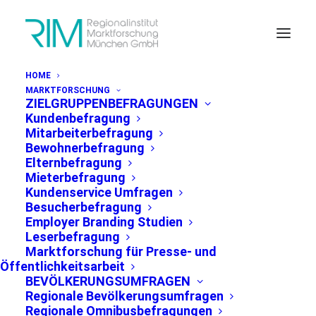
HOME
MARKTFORSCHUNG
ZIELGRUPPENBEFRAGUNGEN
Kundenbefragung
Mitarbeiterbefragung
Bewohnerbefragung
Elternbefragung
TRENDREIHE
Mieterbefragung
Kundenservice Umfragen
Besucherbefragung
Employer Branding Studien
Parteiensympathie in der
Leserbefragung
Stadt München 2014 -
Marktforschung für Presse- und
Öffentlichkeitsarbeit
2023
BEVÖLKERUNGSUMFRAGEN
[kostenloser download]
Regionale Bevölkerungsumfragen
Regionale Omnibusbefragungen