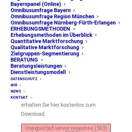
Bayernpanel (Online)
Omnibusumfrage Bayern
Omnibusumfrage Region München
Omnibusumfrage Nürnberg-Fürth-Erlangen
ERHEBUNGSMETHODEN
Erhebungsmethoden im Überblick
Quantitative Marktforschung
Qualitative Marktforschung
Zielgruppen-Segmentierung
BERATUNG
Beratungsleistungen
Viermal jährlich erhebt die RIM
Dienstleistungsmodell
Marktforschung die
DATENSCHUTZ
WIR
Parteiensympathie in der Stadt
NEWS
München. Den aktuellen Trend
KONTAKT
erhalten Sie hier kostenlos zum
Download.
Unexpected server response (503)