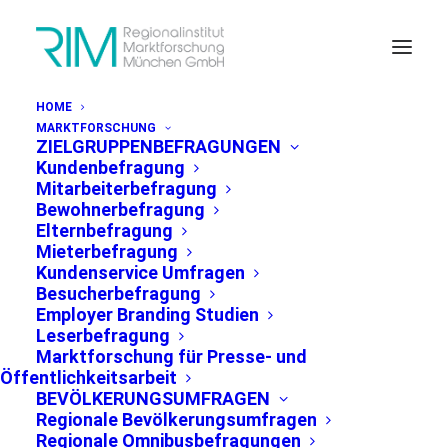
HOME
MARKTFORSCHUNG
ZIELGRUPPENBEFRAGUNGEN
Kundenbefragung
Mitarbeiterbefragung
Bewohnerbefragung
Elternbefragung
PRESSEMITTEILUNG MÜNCHEN, 25.06.2021
Mieterbefragung
Kundenservice Umfragen
Besucherbefragung
Employer Branding Studien
Parteiensympathie in der
Leserbefragung
Stadt München 2014 -
Marktforschung für Presse- und
Öffentlichkeitsarbeit
2021 [kostenloser
BEVÖLKERUNGSUMFRAGEN
download]
Regionale Bevölkerungsumfragen
Regionale Omnibusbefragungen