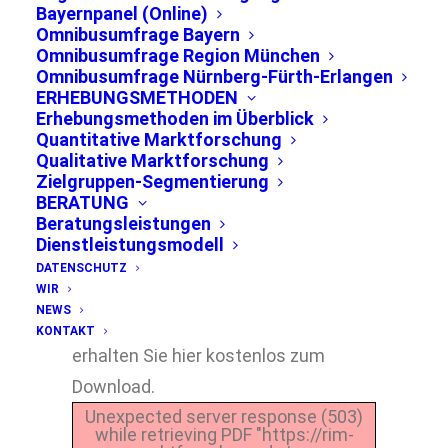
Bayernpanel (Online)
Omnibusumfrage Bayern
Omnibusumfrage Region München
Omnibusumfrage Nürnberg-Fürth-Erlangen
ERHEBUNGSMETHODEN
Erhebungsmethoden im Überblick
Quantitative Marktforschung
Qualitative Marktforschung
Zielgruppen-Segmentierung
BERATUNG
Beratungsleistungen
Viermal jährlich erhebt die RIM
Dienstleistungsmodell
Marktforschung die
DATENSCHUTZ
WIR
Parteiensympathie in der Stadt
NEWS
München. Den aktuellen Trend
KONTAKT
erhalten Sie hier kostenlos zum
Download.
Unexpected server response (503)
while retrieving PDF "https://rim-