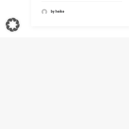
by heike
RIM 
Unters
81539
info@r
+49 (0)