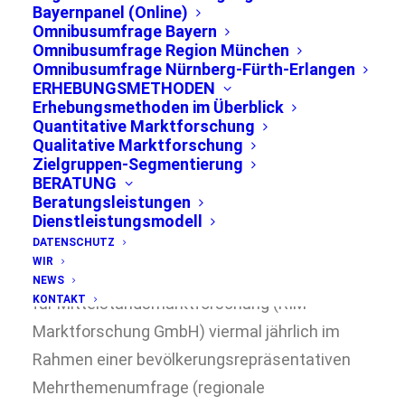
Bayernpanel (Online)
Omnibusumfrage Bayern
Omnibusumfrage Region München
Omnibusumfrage Nürnberg-Fürth-Erlangen
ERHEBUNGSMETHODEN
Erhebungsmethoden im Überblick
Quantitative Marktforschung
Qualitative Marktforschung
München, April 2017
Zielgruppen-Segmentierung
BERATUNG
Die erwachsene deutschsprachige
Beratungsleistungen
Bevölkerung der Region München, also der
Dienstleistungsmodell
DATENSCHUTZ
Stadt München und deren angrenzende
WIR
Landkreise, wird durch das Regionalinstitut
NEWS
KONTAKT
für Mittelstandsmarktforschung (RIM
Marktforschung GmbH) viermal jährlich im
Rahmen einer bevölkerungsrepräsentativen
Mehrthemenumfrage (regionale