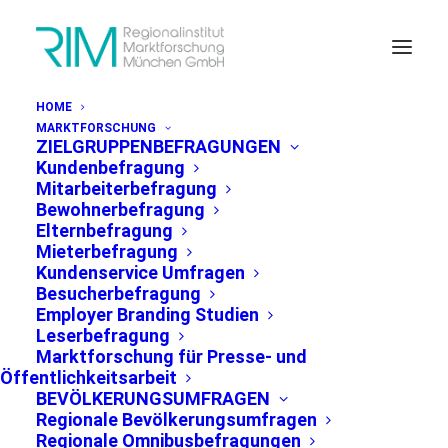
HOME
MARKTFORSCHUNG
ZIELGRUPPENBEFRAGUNGEN
Kundenbefragung
Part 2: Umweltschutz und
Mitarbeiterbefragung
Bewohnerbefragung
Mobilitätskonzepte in der
Elternbefragung
Region München
Mieterbefragung
Kundenservice Umfragen
Besucherbefragung
Ergebnisse der
Employer Branding Studien
bevölkerungsrepräsentativen
Leserbefragung
Marktforschung für Presse- und
Winterumfrage 2016/2017 in der Region
Öffentlichkeitsarbeit
München
BEVÖLKERUNGSUMFRAGEN
Regionale Bevölkerungsumfragen
Regionale Omnibusbefragungen