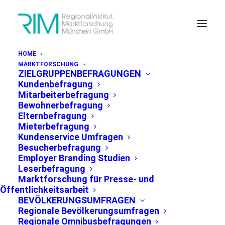
HOME
MARKTFORSCHUNG
ZIELGRUPPENBEFRAGUNGEN
Kundenbefragung
Mitarbeiterbefragung
Bewohnerbefragung
Elternbefragung
PRESSEMITTEILUNG MÜNCHEN, 25.09.2018
Mieterbefragung
Kundenservice Umfragen
Besucherbefragung
Employer Branding Studien
71% der
Leserbefragung
Marktforschung für Presse- und
Bevölkerung
Öffentlichkeitsarbeit
BEVÖLKERUNGSUMFRAGEN
planen, bei der
Regionale Bevölkerungsumfragen
Regionale Omnibusbefragungen