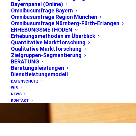
anstehenden
Bayernpanel (Online)
Omnibusumfrage Bayern
Landtagswahl in
Omnibusumfrage Region München
Omnibusumfrage Nürnberg-Fürth-Erlangen
Bayern zu wählen
ERHEBUNGSMETHODEN
Erhebungsmethoden im Überblick
Quantitative Marktforschung
Qualitative Marktforschung
Zielgruppen-Segmentierung
BERATUNG
Ergebnisse der
Beratungsleistungen
bevölkerungsrepräsentativen
Dienstleistungsmodell
Sommerumfrage 2018
DATENSCHUTZ
WIR
NEWS
KONTAKT