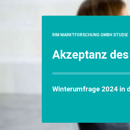
RIM MARKTFORSCHUNG GMBH STUDIE
Akzeptanz des
Winterumfrage 2024 in 