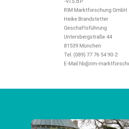
-V.i.S.d.P
RIM Marktforschung GmbH
Heike Brandstetter
Geschäftsführung
Untersbergstraße 44
81539 München
Tel. (089) 77 76 54 90-2
E-Mail hb@rim-marktforsch