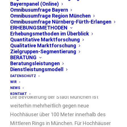
Bayernpanel (Online)
Omnibusumfrage Bayern
Omnibusumfrage Region München
Omnibusumfrage Nürnberg-Fürth-Erlangen
ERHEBUNGSMETHODEN
Erhebungsmethoden im Überblick
Quantitative Marktforschung
Qualitative Marktforschung
Zielgruppen-Segmentierung
Pressemitteilung – Ergebnisse der
BERATUNG
bevölkerungsrepräsentativen
Beratungsleistungen
Herbstumfrage 2019 in der Stadt München
Dienstleistungsmodell
DATENSCHUTZ
WIR
München, 15.11.2019
NEWS
KONTAKT
Die Bevölkerung der Stadt München ist
weiterhin mehrheitlich gegen neue
Hochhäuser über 100 Meter innerhalb des
Mittleren Rings in München. Für Hochhäuser