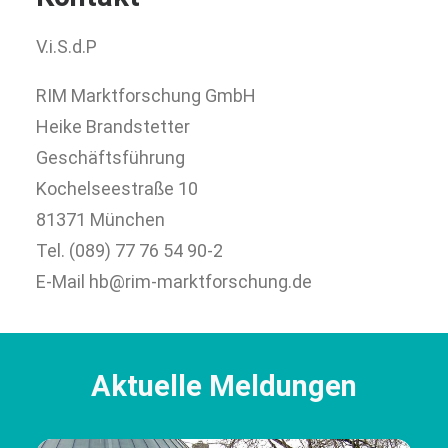
V.i.S.d.P
RIM Marktforschung GmbH
Heike Brandstetter
Geschäftsführung
Kochelseestraße 10
81371 München
Tel. (089) 77 76 54 90-2
E-Mail hb@rim-marktforschung.de
Aktuelle Meldungen