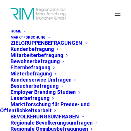
HOME
MARKTFORSCHUNG
ZIELGRUPPENBEFRAGUNGEN
Kundenbefragung
Mitarbeiterbefragung
Bewohnerbefragung
Elternbefragung
PRESSEMITTEILUNG MÜNCHEN, 15.11.2019
Mieterbefragung
Kundenservice Umfragen
Besucherbefragung
Employer Branding Studien
Bevölkerung immer
Leserbefragung
offener für Hochhäuser in
Marktforschung für Presse- und
Öffentlichkeitsarbeit
der Stadt München
BEVÖLKERUNGSUMFRAGEN
Regionale Bevölkerungsumfragen
Regionale Omnibusbefragungen