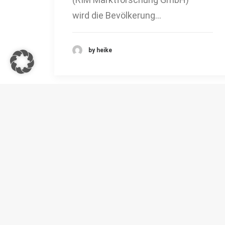
wird die Bevölkerung…
by heike
RIM 
Unters
81539
info@r
+49 (0)