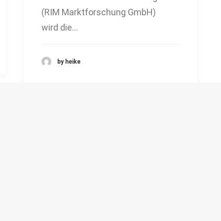
(RIM Marktforschung GmbH)
wird die…
by heike
Marktforschung GmbH
Services
bergstraße 44
Marktforschung
 München
Beratung
im-marktforschung.de
Dienstleistungsmodell
 89 76 77 54 90-0
Qualitative Marktforschung