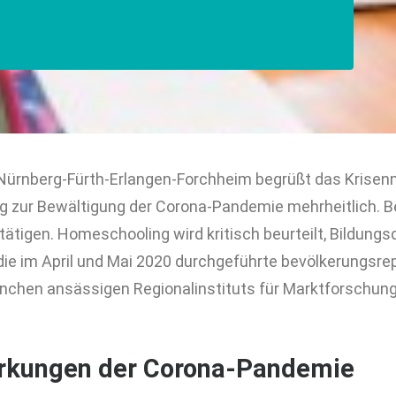
 Nürnberg-Fürth-Erlangen-Forchheim begrüßt das Kris
g zur Bewältigung der Corona-Pandemie mehrheitlich. B
ätigen. Homeschooling wird kritisch beurteilt, Bildungsd
die im April und Mai 2020 durchgeführte bevölkerungsre
nchen ansässigen Regionalinstituts für Marktforschun
irkungen der Corona-Pandemie