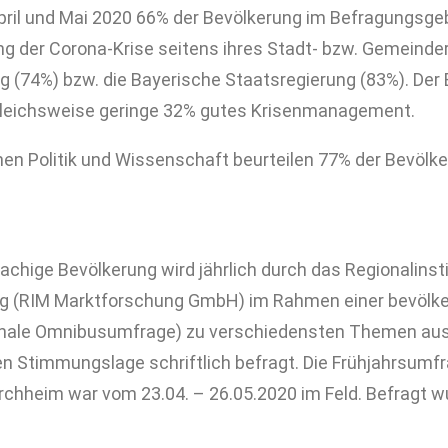
pril und Mai 2020 66% der Bevölkerung im Befragungsge
g der Corona-Krise seitens ihres Stadt- bzw. Gemeind
g (74%) bzw. die Bayerische Staatsregierung (83%). Der
gleichsweise geringe 32% gutes Krisenmanagement.
n Politik und Wissenschaft beurteilen 77% der Bevölker
hige Bevölkerung wird jährlich durch das Regionalinsti
g (RIM Marktforschung GmbH) im Rahmen einer bevölke
nale Omnibusumfrage) zu verschiedensten Themen aus W
n Stimmungslage schriftlich befragt. Die Frühjahrsumfr
rchheim war vom 23.04. – 26.05.2020 im Feld. Befragt 