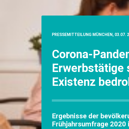
PRESSEMITTEILUNG MÜNCHEN, 03.07. 
Corona-Pandem
Erwerbstätige 
Existenz bedro
Ergebnisse der bevölker
Frühjahrsumfrage 2020 i