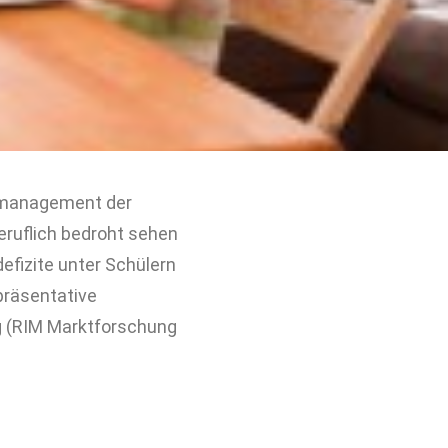
enmanagement der
eruflich bedroht sehen
efizite unter Schülern
präsentative
g (RIM Marktforschung