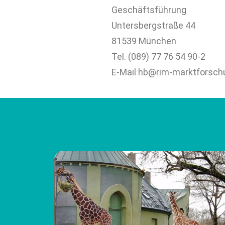
Geschäftsführung
Untersbergstraße 44
81539 München
Tel. (089) 77 76 54 90-2
E-Mail hb@rim-marktforsch