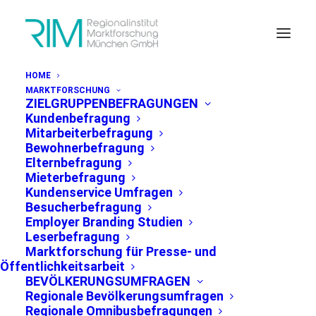
HOME
MARKTFORSCHUNG
ZIELGRUPPENBEFRAGUNGEN
Kundenbefragung
Mitarbeiterbefragung
Bewohnerbefragung
Elternbefragung
PRESSEMITTEILUNG MÜNCHEN, 07.06.2018
Mieterbefragung
Kundenservice Umfragen
Besucherbefragung
Employer Branding Studien
67% der
Leserbefragung
Marktforschung für Presse- und
Bevölkerung in
Öffentlichkeitsarbeit
BEVÖLKERUNGSUMFRAGEN
München treiben
Regionale Bevölkerungsumfragen
Regionale Omnibusbefragungen