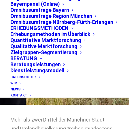
mindestens 1x pro
Bayernpanel (Online)
Omnibusumfrage Bayern
Woche Sport.
Omnibusumfrage Region München
Omnibusumfrage Nürnberg-Fürth-Erlangen
ERHEBUNGSMETHODEN
Erhebungsmethoden im Überblick
Quantitative Marktforschung
Qualitative Marktforschung
Ergebnisse der
Zielgruppen-Segmentierung
bevölkerungsrepräsentativen
BERATUNG
Frühjahrsumfrage 2018
Beratungsleistungen
Dienstleistungsmodell
DATENSCHUTZ
WIR
NEWS
KONTAKT
Mehr als zwei Drittel der Münchner Stadt-
und Umlandbevölkerung treiben mindestens