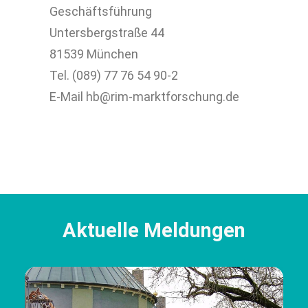
Geschäftsführung
Untersbergstraße 44
81539 München
Tel. (089) 77 76 54 90-2
E-Mail hb@rim-marktforschung.de
Aktuelle Meldungen