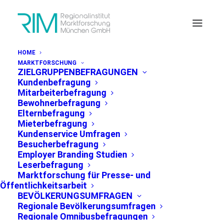
HOME
MARKTFORSCHUNG
ZIELGRUPPENBEFRAGUNGEN
Kundenbefragung
Mitarbeiterbefragung
Bewohnerbefragung
Elternbefragung
PRESSEMITTEILUNG MÜNCHEN, 19.06.2023
Mieterbefragung
Kundenservice Umfragen
Besucherbefragung
Employer Branding Studien
Zu wenige Münchner
Leserbefragung
kannten Bewerbungsfrist
Marktforschung für Presse- und
Öffentlichkeitsarbeit
für Schöffenamt
BEVÖLKERUNGSUMFRAGEN
Regionale Bevölkerungsumfragen
Regionale Omnibusbefragungen